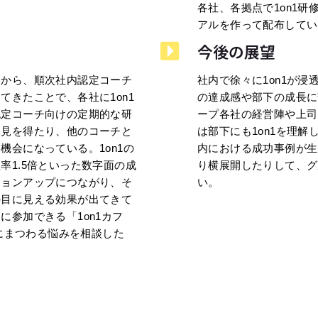
各社、各拠点で1on1
アルを作って配布してい
今後の展望
点から、順次社内認定コーチ
社内で徐々に1on1が
きたことで、各社に1on1
の達成感や部下の成長に
認定コーチ向けの定期的な研
ープ各社の経営陣や上司
知見を得たり、他のコーチと
は部下にも1on1を理
会になっている。1on1の
内における成功事例が生
率1.5倍といった数字面の成
り横展開したりして、グ
ションアップにつながり、そ
い。
の目に見える効果が出てきて
参加できる「1on1カフ
1にまつわる悩みを相談した