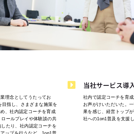
当社サービス導
企業理念としてうたってお
社内で認定コーチを育成
入を目指し、さまざまな施策を
お声がけいただいた。一
ため、社内認定コーチを育成
果を感じ、経営トップが
、ロールプレイや体験談の共
社への1on1普及を支援
施したり、社内認定コーチを
ップを行うなど、1on1普