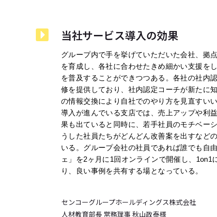
当社サービス導入の効果
グループ内で手を挙げていただいた会社、拠
を育成し、各社に合わせたきめ細かい支援をして
を普及することができつつある。各社の社内
修を提供しており、社内認定コーチが新たに
の情報交換により自社でのやり方を見直すいい機
導入が進んでいる支店では、売上アップや利益
果も出ていると同時に、若手社員のモチベー
うした社員たちがどんどん改善案を出すなど
いる。グループ会社の社員であれば誰でも自由に
ェ」を2ヶ月に1回オンラインで開催し、1on
り、良い事例を共有する場となっている。
センコーグループホールディングス株式会社
人材教育部長 常務理事 秋山政泰様