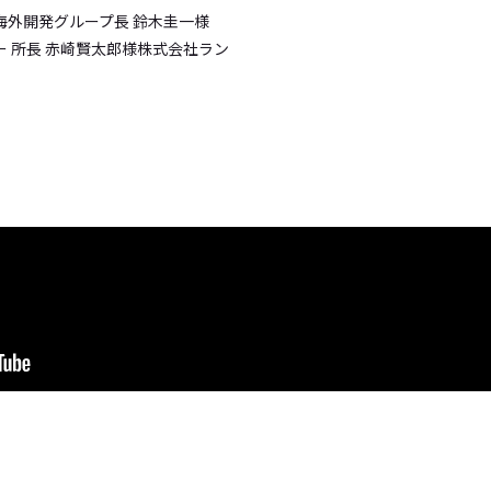
海外開発グループ長 鈴木圭一様
 所長 赤崎賢太郎様
株式会社ラン
）