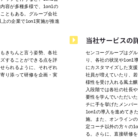
容が多種多様で、1on1の
ることもある。グループ会社
以上の企業で1on1実施が推進
当社サービスの
ともきちんと言う姿勢、各社
センコーグループはグル
イズすることができる点を評
り、各社の状況や1on
させられるように、それぞれ
にカスタマイズした支援
に寄り添って研修を企画・実
社員が増えていたり、若
様性を受け入れる風土醸
入段階では各社の社長や
要性を学んでいただいた
チに手を挙げたメンバー
1on1の導入を進めて
施。また、オンラインの
定コーチ以外の方々の1
る。さらに、直接研修を